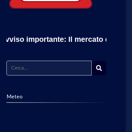
rtante: Il mercato di Forte dei Marmi è
Ricerca
per:
Meteo