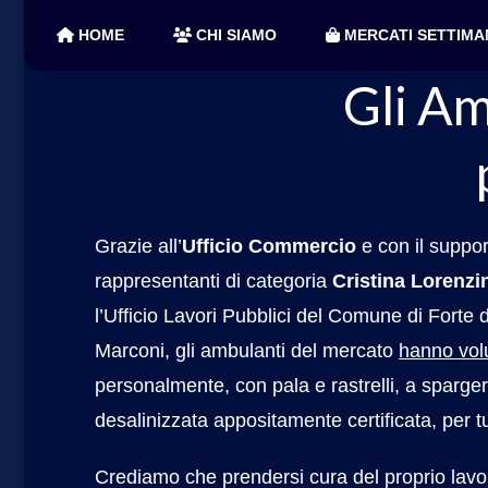
Info, eventi, foto e news dal mercato più bello e fam
Il Mercato di Forte dei M
HOME
CHI SIAMO
MERCATI SETTIMA
Gli Am
Grazie all’
Ufficio Commercio
e con il suppo
rappresentanti di categoria
Cristina Lorenzi
l’Ufficio Lavori Pubblici del Comune di Forte d
Marconi, gli ambulanti del mercato
hanno vol
personalmente, con pala e rastrelli, a spargere
desalinizzata appositamente certificata, per tu
Crediamo che prendersi cura del proprio lavoro