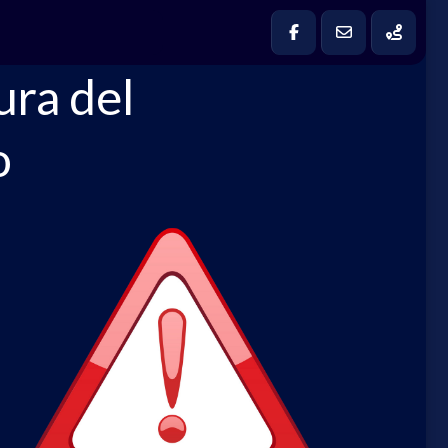
ura del
o