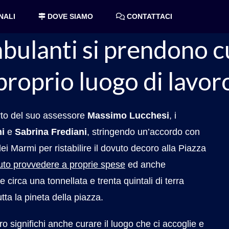
oso d’Italia
armi
NALI
DOVE SIAMO
CONTATTACI
COMUNICAZIONI
bulanti si prendono c
proprio luogo di lavor
rto del suo assessore
Massimo Lucchesi
, i
ni
e
Sabrina Frediani
, stringendo un’accordo con
ei Marmi per ristabilire il dovuto decoro alla Piazza
uto provvedere a proprie spese
ed anche
 circa una tonnellata e trenta quintali di terra
tta la pineta della piazza.
 significhi anche curare il luogo che ci accoglie e